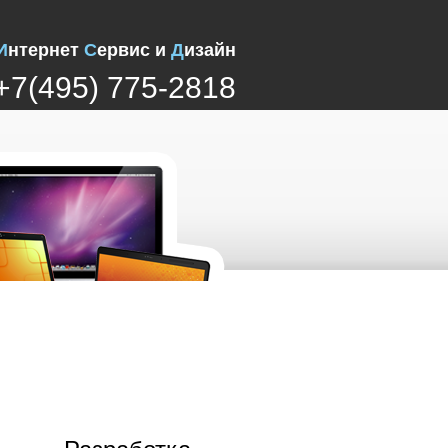
И
нтернет
С
ервис и
Д
изайн
+7(495) 775-2818